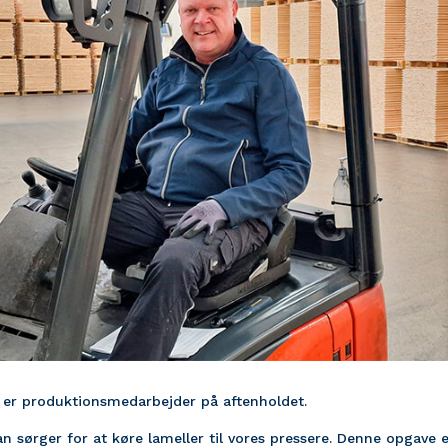
er produktionsmedarbejder på aftenholdet.
 sørger for at køre lameller til vores pressere. Denne opgave e