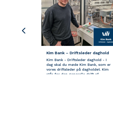
d –
jder
- I dag skal
jærgaard, som
Kim Bank – Driftsleder daghold
 Niels’
Kim Bank - Driftsleder daghold - I
ært ved...
dag skal du møde Kim Bank, som er
vores driftsleder på dagholdet. Kim
står for den generelle drift af
produktionen og er personen med...