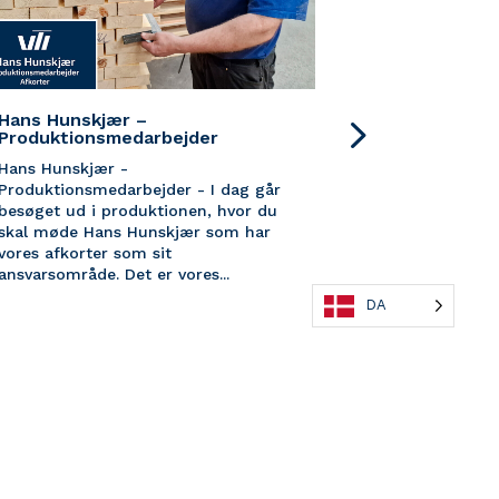
Hans Hunskjær –
Niels Johan
Produktionsmedarbejder
Produktion
Hans Hunskjær -
Niels Johan 
Produktionsmedarbejder - I dag går
Produktionsm
besøget ud i produktionen, hvor du
du møde Niel
skal møde Hans Hunskjær som har
er vores
vores afkorter som sit
produktionsme
ansvarsområde. Det er vores...
arbejdsdag fo
DA