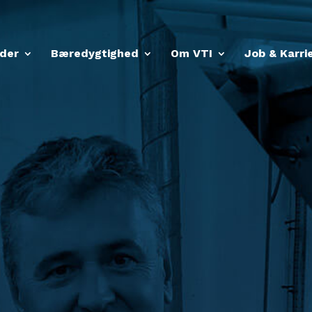
der
Bæredygtighed
Om VTI
Job & Karri